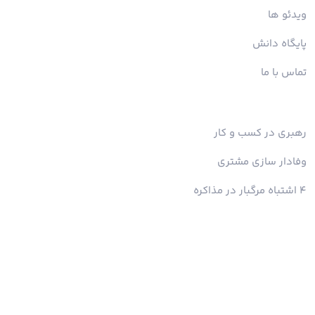
ویدئو ها
پایگاه دانش
تماس با ما
رهبری در کسب و کار
وفادار سازی مشتری
4 اشتباه مرگبار در مذاکره
© تمامی حقوق این وب سایت متعلق به آکادمی علائی می‌باشد
طراحی و اجرا - داریا تکنولوژی